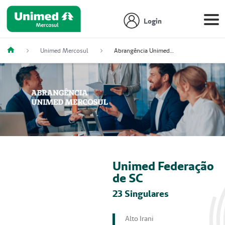
Login
Unimed Mercosul
Abrangência Unimed Mercosul
Unimed Federação
de SC
23 Singulares
Alto Irani