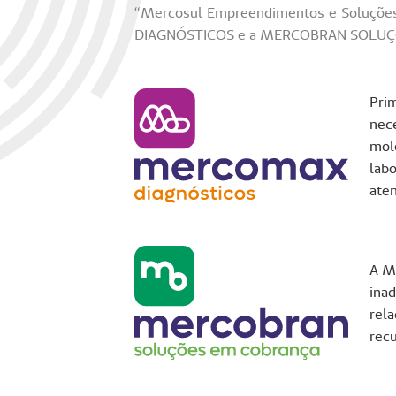
“Mercosul Empreendimentos e Soluções”
DIAGNÓSTICOS e a MERCOBRAN SOLUÇ
Pri
nece
mol
lab
aten
A Me
inad
rel
recu