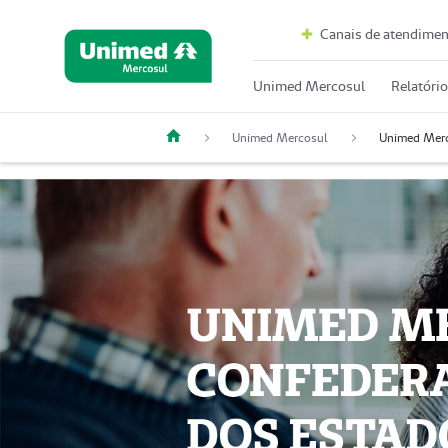
Canais de atendimen
Unimed Mercosul
Relatóri
Unimed Mercosul
Unimed Mer