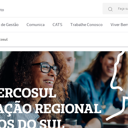
Faça s
to
o de Gestão
Comunica
CATS
Trabalhe Conosco
Viver Be
cosul