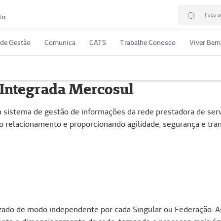
Faça s
to
 de Gestão
Comunica
CATS
Trabalhe Conosco
Viver Bem
 Integrada Mercosul
sistema de gestão de informações da rede prestadora de servi
o o relacionamento e proporcionando agilidade, segurança e tra
izado de modo independente por cada Singular ou Federação. A