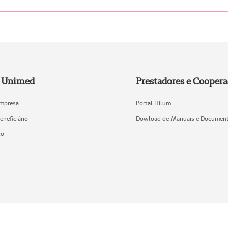
e Unimed
Prestadores e Cooper
Empresa
Portal Hilum
eneficiário
Dowload de Manuais e Documen
co