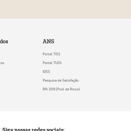
ados
ANS
Portal TISS
tos
Portal TUSS
IDSS
Pesquisa de Satisfação
RN 309 (Pool de Risco)
Siga nossas redes sociais: