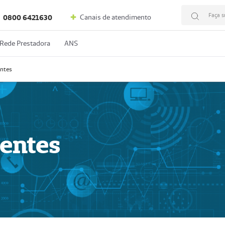
Faça s
Canais de atendimento
0800 6421630
Rede Prestadora
ANS
entes
dentes