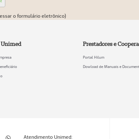
st
essar o formulário eletrônico)
e Unimed
Prestadores e Cooper
Empresa
Portal Hilum
eneficiário
Dowload de Manuais e Documen
co
Atendimento Unimed: