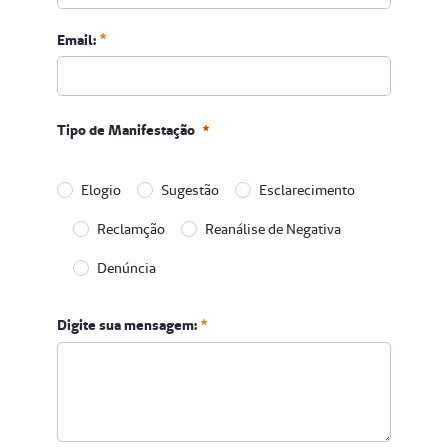
Telefone Celular com DDD:
Email:
Obrigatório
Tipo de Manifestação
Elogio
Sugestão
Esclarecimento
Reclamção
Reanálise de Negativa
Denúncia
Tipo de Manifestação
Digite sua mensagem:
Obrigatório