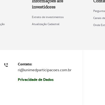
Informações aos
Conta
investidores
Pergunta
Extrato de investimentos
Canais d
ação
Atualização Cadastral
Onde Es
Contato:
ri@unimedparticipacoes.com.br
Privacidade de Dados