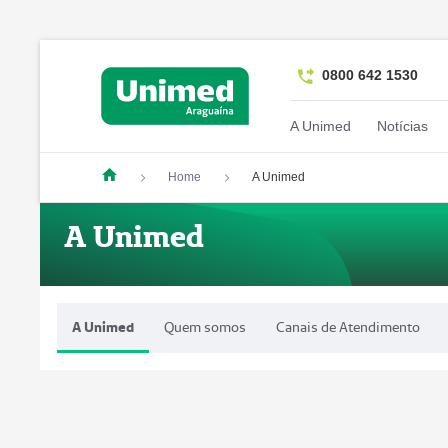
0800 642 1530
A Unimed
Notícias
Home
A Unimed
A Unimed
A Unimed
Quem somos
Canais de Atendimento