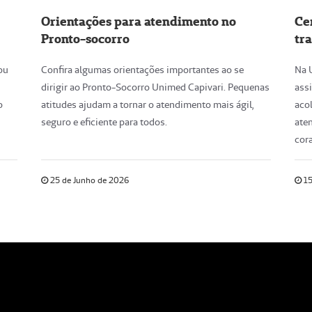
Orientações para atendimento no
Ce
Pronto-socorro
tr
ou
Confira algumas orientações importantes ao se
Na U
dirigir ao Pronto-Socorro Unimed Capivari. Pequenas
assi
o
atitudes ajudam a tornar o atendimento mais ágil,
aco
seguro e eficiente para todos.
ate
cor
25 de Junho de 2026
15