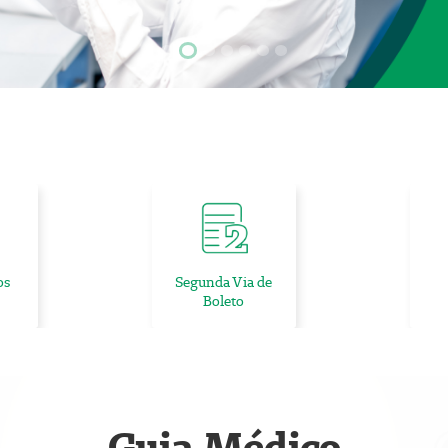
Focar slide
Focar slide
Focar slide
Focar slide
Focar slide
Focar slide
Focar slide
os
Segunda Via de
Boleto
Guia Médico