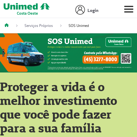
Login
Serviços Próprios
SOS Unimed
Proteger a vida é o
melhor investimento
que você pode fazer
para a sua família