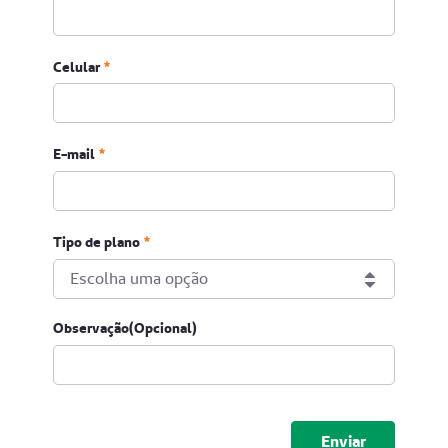
Celular
Celular
E-mail
Obrigatório
Tipo de plano
Escolha uma opção
Tipo de plano
Observação(Opcional)
Obrigatório
Submeter