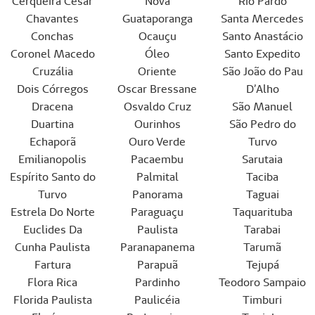
Cerqueira César
Nova
Rio Pardo
Chavantes
Guataporanga
Santa Mercedes
Conchas
Ocauçu
Santo Anastácio
Coronel Macedo
Óleo
Santo Expedito
Cruzália
Oriente
São João do Pau
Dois Córregos
Oscar Bressane
D’Alho
Dracena
Osvaldo Cruz
São Manuel
Duartina
Ourinhos
São Pedro do
Echaporã
Ouro Verde
Turvo
Emilianopolis
Pacaembu
Sarutaia
Espírito Santo do
Palmital
Taciba
Turvo
Panorama
Taguai
Estrela Do Norte
Paraguaçu
Taquarituba
Euclides Da
Paulista
Tarabai
Cunha Paulista
Paranapanema
Tarumã
Fartura
Parapuã
Tejupá
Flora Rica
Pardinho
Teodoro Sampaio
Florida Paulista
Paulicéia
Timburi