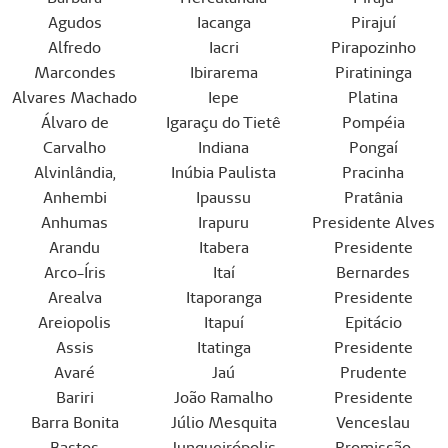
Agudos
Iacanga
Pirajuí
Alfredo
Iacri
Pirapozinho
Marcondes
Ibirarema
Piratininga
Alvares Machado
Iepe
Platina
Álvaro de
Igaraçu do Tietê
Pompéia
Carvalho
Indiana
Pongaí
Alvinlândia,
Inúbia Paulista
Pracinha
Anhembi
Ipaussu
Pratânia
Anhumas
Irapuru
Presidente Alves
Arandu
Itabera
Presidente
Arco-Íris
Itaí
Bernardes
Arealva
Itaporanga
Presidente
Areiopolis
Itapuí
Epitácio
Assis
Itatinga
Presidente
Avaré
Jaú
Prudente
Bariri
João Ramalho
Presidente
Barra Bonita
Júlio Mesquita
Venceslau
Bastos
Junqueirópolis
Promissão