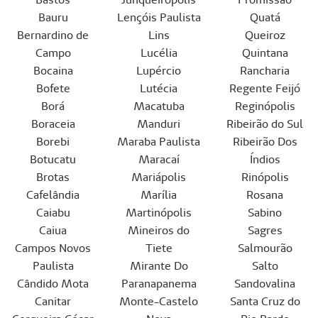
Bauru
Lençóis Paulista
Quatá
Bernardino de
Lins
Queiroz
Campo
Lucélia
Quintana
Bocaina
Lupércio
Rancharia
Bofete
Lutécia
Regente Feijó
Borá
Macatuba
Reginópolis
Boraceia
Manduri
Ribeirão do Sul
Borebi
Maraba Paulista
Ribeirão Dos
Botucatu
Maracaí
Índios
Brotas
Mariápolis
Rinópolis
Cafelândia
Marília
Rosana
Caiabu
Martinópolis
Sabino
Caiua
Mineiros do
Sagres
Campos Novos
Tiete
Salmourão
Paulista
Mirante Do
Salto
Cândido Mota
Paranapanema
Sandovalina
Canitar
Monte-Castelo
Santa Cruz do