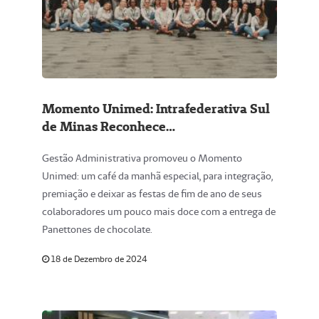
Momento Unimed: Intrafederativa Sul
de Minas Reconhece
Comprometimento dos Colaboradores
Gestão Administrativa promoveu o Momento
e celebra o fim de mais um ano
Unimed: um café da manhã especial, para integração,
premiação e deixar as festas de fim de ano de seus
colaboradores um pouco mais doce com a entrega de
Panettones de chocolate.
18 de Dezembro de 2024