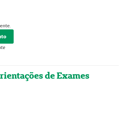
ente.
nto
nte
rientações de Exames