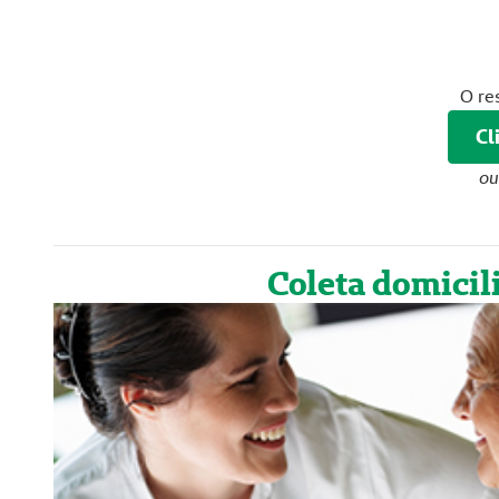
O re
Cl
ou
Coleta domicil