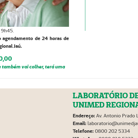
s 9h45.
rio agendamento de 24 horas de
ional Jaú.
0,00
e também vai colher, terá uma
LABORATÓRIO DE
UNIMED REGIONA
Endereço:
Av. Antonio Prado L
Email:
laboratorio@unimedja
Telefone:
0800 202 5334