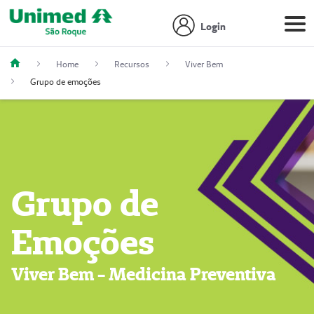
Login
Home
Recursos
Viver Bem
Grupo de emoções
Grupo de
Emoções
Viver Bem - Medicina Preventiva