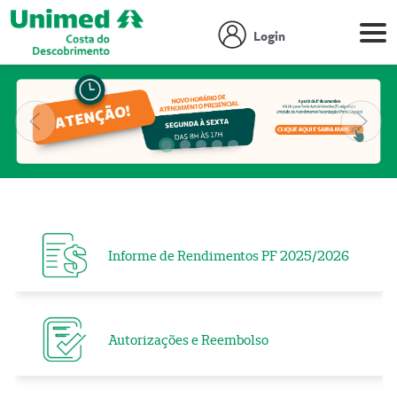
Login
Anterior
Próx
Focar slide
Focar slide
Focar slide
Focar slide
Focar slide
Informe de Rendimentos PF 2025/2026
Autorizações e Reembolso