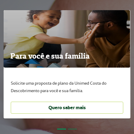
Para você e sua família
Para a sua empresa
Solicite uma proposta de plano da Unimed Costa do
Solicite uma proposta de plano da Unimed Costa do
Descobrimento para você e sua família.
Descobrimento para a sua empresa.
Quero saber mais
Quero saber mais