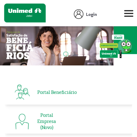
Login
Anterior
Próx
Focar slide
Focar slide
Portal Beneficiário
Portal
Empresa
(Novo)