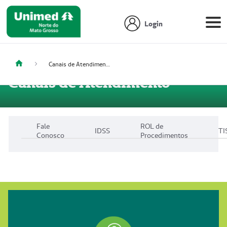
Login
Canais de Atendimento
Canais de Atendimento
Fale
ROL de
IDSS
TI
Conosco
Procedimentos