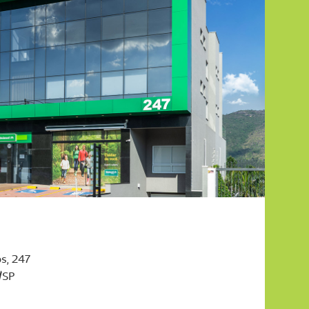
s, 247
a/SP