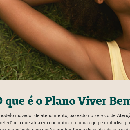
 que é o Plano Viver Be
odelo inovador de atendimento, baseado no serviço de Atençã
eferência que atua em conjunto com uma equipe multidiscipli
rto, planejando com você a melhor forma de cuidar da sua saú