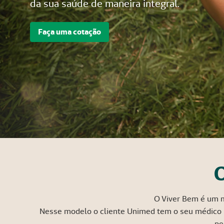
da sua saúde de maneira integral.
Faça uma cotação
O
O Viver Bem é um m
Nesse modelo o cliente Unimed tem o seu médico r
pe