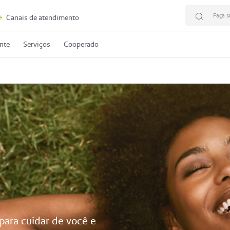
Faça s
Canais de atendimento
ente
Serviços
Cooperado
ara cuidar de você e