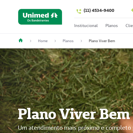
(11) 4534-9400
Institucional
Planos
Cli
Home
Planos
Plano Viver Bem
Plano Viver Bem
Um atendimento mais próximo e completo p