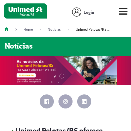
Login
Home
Notícias
Unimed Pelotas/RS oferece plantão 24 horas para emergências cardiológicas
Notícias
Unimed Pelotas/RS oferece