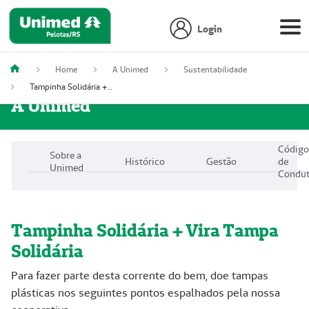
Login
Home
A Unimed
Sustentabilidade
Tampinha Solidária + Vira Tampa Solidária
A Unimed
Códig
Sobre a
Histórico
Gestão
de
Unimed
Condu
Tampinha Solidária + Vira Tampa
Solidária
Para fazer parte desta corrente do bem, doe tampas
plásticas nos seguintes pontos espalhados pela nossa