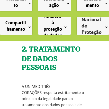
Relatório
to
ação
mento
Autorida
de
de
impacto
Nacional
Compartil
à
de
hamento
proteção
Proteção
de dados
de Dados
pessoais
(ANPD)
2. TRATAMENTO
(RIP)
DE DADOS
PESSOAIS
A UNIMED TRÊS
CORAÇÕES respeita estritamente o
princípio da legalidade para o
tratamento dos dados pessoais de