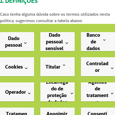
1. DEFINIÇÕES
Caso tenha alguma dúvida sobre os termos utilizados nesta
política, sugerimos consultar a tabela abaixo:
Dado
Banco
Dado
pessoal
de
pessoal
sensível
dados
Controlad
Cookies
Titular
or
Encarrega
Agentes
do de
de
Operador
proteção
tratament
de dados
o
Tratamen
Anonimiz
Consenti