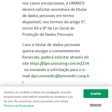
nos casos excepcionais, a UNIMED
deverá solicitar assinatura do titular
de dados pessoais em termo
disponível, nos termos do artigo 5º,
inciso XII e 8º da Lei Geral de
Proteção de Dados Pessoais.
Caso o titular de dados pessoais
queira revogar o consentimento
fornecido, poderá solicitar através do
site
https://dpo.unisulmg.com.br/234
ou enviando a solicitação para o e-
mail
dpo.unimedtc@unimedtc.coop.b
r
.
A UNIMED TRÊS
Usamos os cookies e dados de navegação visando
Aceitar
proporcionar uma melhor experiência durante o uso
CORAÇÕES poderá usar o endereço
do site. Ao continuar, você concorda com nossa
eletrônico, SMS ou aplicativos de
Rejeitar
Política de Privacidade
.
mensagens e aplicativos próprios