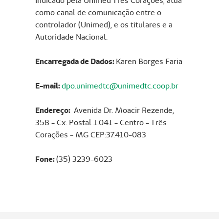
Indicado pela Unimed Três Corações, atua
como canal de comunicação entre o
controlador (Unimed), e os titulares e a
Autoridade Nacional.
Encarregada de Dados:
Karen Borges Faria
E-mail:
dpo.unimedtc@unimedtc.coop.br
Endereço:
Avenida Dr. Moacir Rezende,
358 - Cx. Postal 1.041 - Centro - Três
Corações - MG CEP:37.410-083
Fone:
(35) 3239-6023