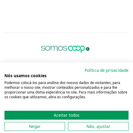
Política de privacidade
Nós usamos cookies
Podemos colocá-los para análise dos nossos dados de visitantes, para
melhorar o nosso site, mostrar conteúdos personalizados e para lhe
proporcionar uma ótima experiência no site. Para mais informações sobre
os cookies que utilizamos, abra as configurações.
Aceitar todos
Copyright 2001 - 2026 Unimed do
Brasil - Todos os direitos reservados
Negar
Não, ajustar