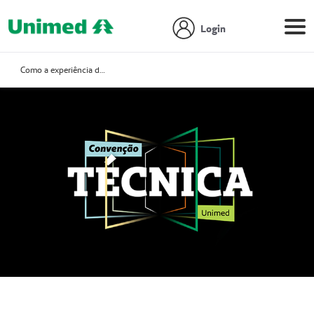
Login
Como a experiência do cliente e a inovação se integram sem perder a humanização