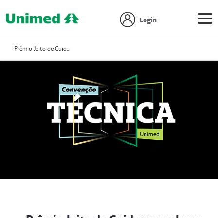
Login
Prêmio Jeito de Cuidar reconhece protagonismo das cooperativas na experiência do cliente