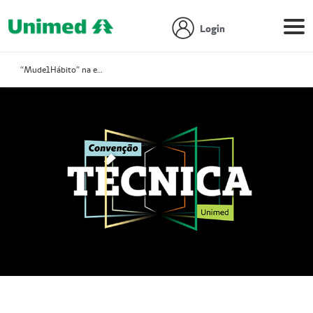
Login
“Mude1Hábito” na estratégia de fortalecimento da marca e de relacionamento com o cliente