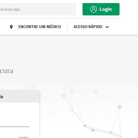
Login
ua busca aqui
ENCONTRE UM MÉDICO
ACESSO RÁPIDO
ocura
da