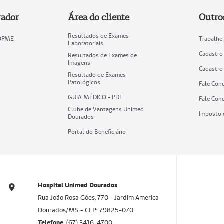
rador
Área do cliente
Outro
Resultados de Exames
 OPME
Trabalhe
Laboratoriais
Cadastro
Resultados de Exames de
Imagens
Cadastro
Resultado de Exames
Patológicos
Fale Con
GUIA MÉDICO - PDF
Fale Con
Clube de Vantagens Unimed
Imposto 
Dourados
Portal do Beneficiário
Hospital Unimed Dourados
Rua João Rosa Góes, 770 - Jardim America
Dourados/MS - CEP: 79825-070
Telefone
: (67) 3416-4700