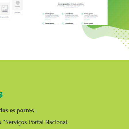
s
dos os portes
 "Serviços Portal Nacional