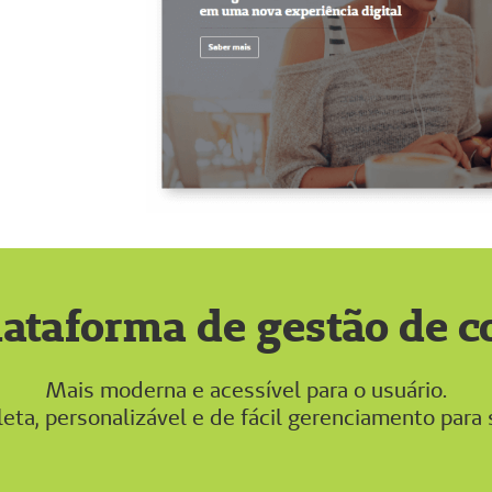
ataforma de gestão de 
Mais moderna e acessível para o usuário.
eta, personalizável e de fácil gerenciamento para