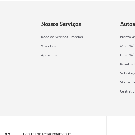
Nossos Serviços
Autoa
Rede de Serviços Próprios
Pronto A
Viver Bem
Meu Méd
Aproveita!
Guia Méd
Resultad
Solicitaç
Status d
Central 
Central de Relacionamento: