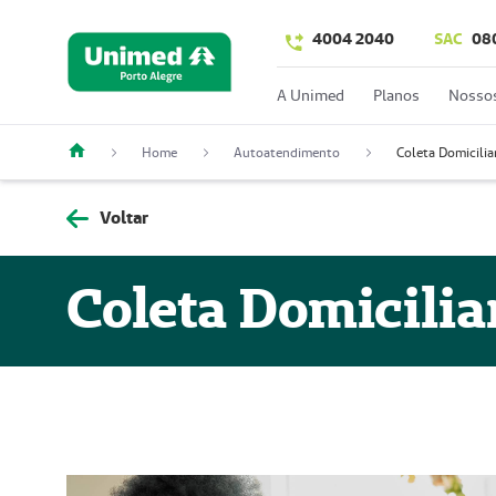
4004 2040
SAC
08
A Unimed
Planos
Nossos
Home
Autoatendimento
Coleta Domicilia
Voltar
Coleta Domicilia