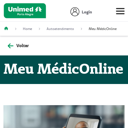
Login
Home
Autoatendimento
Meu MédicOnline
Voltar
Meu MédicOnline