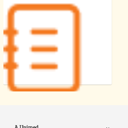
Acesse nosso FAQ e veja as perguntas frequentes
sobre o Meu MédicOnline.
Ir para FAQ
Como utilizar a Plataforma
Acesse nosso manual e confira o passo a passo para
utilizar o Meu MédicOnline pelo site ou app.
A Unimed