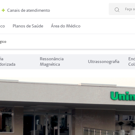
Faça s
Canais de atendimento
ico
Planos de Saúde
Área do Médico
gico
ia
Ressonância
End
Ultrassonografia
orizada
Magnética
Col