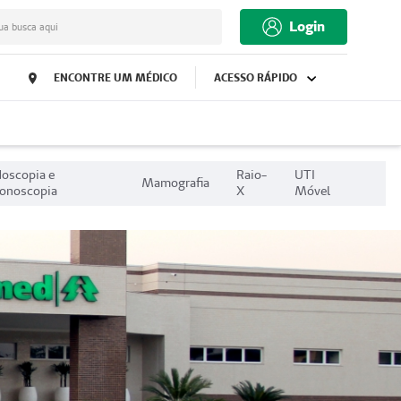
Login
ua busca aqui
ENCONTRE UM MÉDICO
ACESSO RÁPIDO
oscopia e
Raio-
UTI
Mamografia
onoscopia
X
Móvel