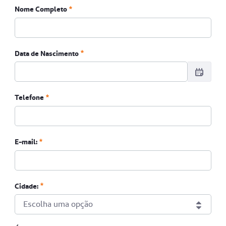
Nome Completo
Data de Nascimento
Data de Nascimento
Telefone
Obrigatório
Telefone
E-mail:
Obrigatório
Cidade:
Escolha uma opção
Cidade: