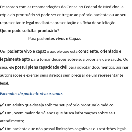
De acordo com as recomendações do Conselho Federal de Medicina, a
cópia do prontuário só pode ser entregue ao próprio paciente ou ao seu
representante legal mediante apresentação da ficha de solicitação.
Quem pode solicitar prontuário?
Para pacientes vivos e Capaz:
Um
paciente vivo e capaz
é aquele que está
consciente, orientado e
legalmente apto
para tomar decisões sobre sua própria vida e saúde. Ou
seja, ele
possui plena capacidade civil
para solicitar documentos, assinar
autorizações e exercer seus direitos sem precisar de um representante
legal.
Exemplos de paciente vivo e capaz:
✔️
Um adulto que deseja solicitar seu pr
ó
prio prontu
á
rio m
é
dico;
✔️
Um jovem maior de 18 anos que busca informa
çõ
es sobre seu
atendimento;
✔️
Um paciente que n
ã
o possui limita
çõ
es cognitivas ou restri
çõ
es legais