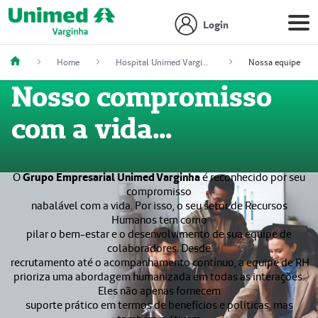
Login
Home
Hospital Unimed Varginha
Nossa equipe
Nosso compromisso
com a vida...
O
Grupo Empresarial Unimed Varginha
é reconhecido por seu
compromisso
nabalável com a vida. Por isso, o seu setor de Recursos
Humanos tem como
pilar o bem-estar e o desenvolvimento de sua equipe de
colaboradores. Desde
recrutamento até o acompanhamento contínuo, a equipe de RH
prioriza uma abordagem humanizada em todas as interações.
Eles não apenas fornecem
suporte prático em termos de benefícios e políticas, mas