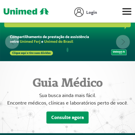
Login
Anterior
Próx
Focar slide
Focar slide
Focar slide
Guia Médico
Sua busca ainda mais fácil.
Encontre médicos, clínicas e laboratórios perto de você.
Consulte agora