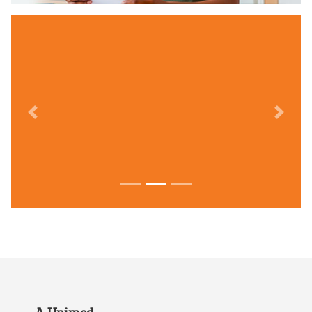
Previous
Next
Focus first slide
Focus second slide
Focus third slide