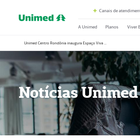
Canais de atendimen
A Unimed
Planos
Viver
Unimed Centro Rondônia inaugura Espaço Viva Bem em Pimenta Bueno
Notícias Unimed