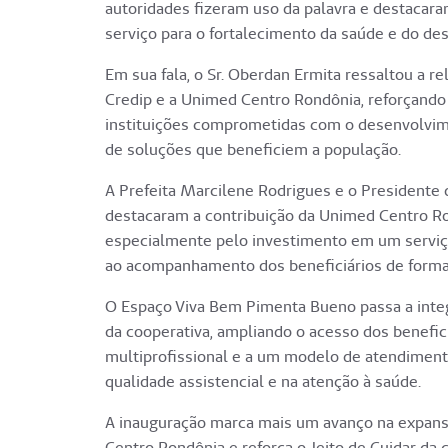
autoridades fizeram uso da palavra e destacar
serviço para o fortalecimento da saúde e do de
Em sua fala, o Sr. Oberdan Ermita ressaltou a re
Credip e a Unimed Centro Rondônia, reforçando 
instituições comprometidas com o desenvolvim
de soluções que beneficiem a população.
A Prefeita Marcilene Rodrigues e o President
destacaram a contribuição da Unimed Centro R
especialmente pelo investimento em um serviço
ao acompanhamento dos beneficiários de forma
O Espaço Viva Bem Pimenta Bueno passa a integr
da cooperativa, ampliando o acesso dos benefic
multiprofissional e a um modelo de atendimen
qualidade assistencial e na atenção à saúde.
A inauguração marca mais um avanço na expans
Centro Rondônia e reforça o Jeito de Cuidar da 