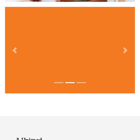
Previous
Next
Focus first slide
Focus second slide
Focus third slide