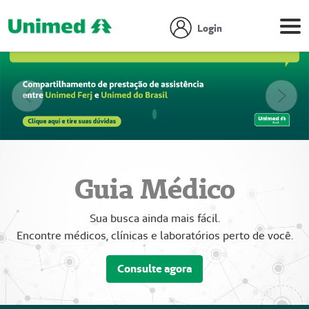
Login
Anterior
Próx
Focar slide
Focar slide
Focar slide
Guia Médico
Sua busca ainda mais fácil.
Encontre médicos, clínicas e laboratórios perto de você.
Consulte agora