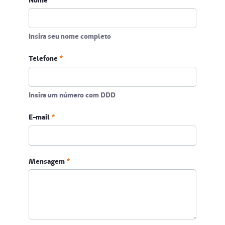
Insira seu nome completo
Telefone
Insira um número com DDD
Telefone
E-mail
Insira um número com DDD
Obrigatório
Mensagem