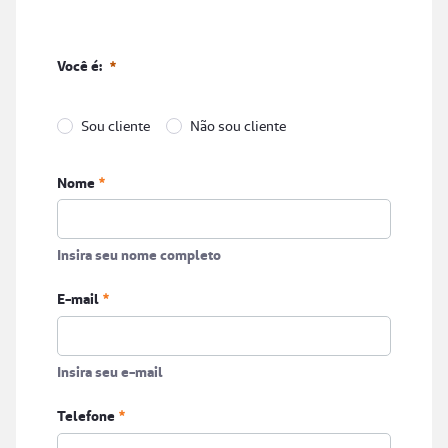
Você é:
Sou cliente
Não sou cliente
Você é:
Nome
Obrigatório
Insira seu nome completo
E-mail
Insira seu e-mail
Telefone