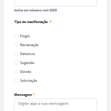
Insira um número com DDD
Telefone
Tipo de manifestação
Insira um número com DDD
Obrigatório
Elogio
Reclamação
Denúncia
Sugestão
Dúvida
Solicitação
Tipo de manifestação
Mensagem
Obrigatório