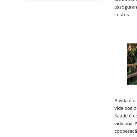
asseguran
custos.
A vida é 
vida boa d
Saúde é c
vida boa. 
cooperaçã