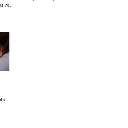
sível
nto