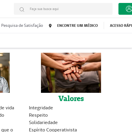
Faça sua busca aqui
Pesquisa de Satisfação
ENCONTRE UM MÉDICO
ACESSO RÁP
Valores
Integridade
de vida
Respeito
do
Solidariedade
Espírito Cooperativista
 que o