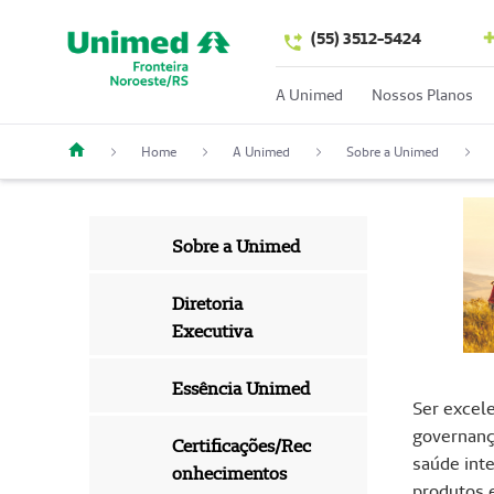
(55) 3512-5424
A Unimed
Nossos Planos
Home
A Unimed
Sobre a Unimed
Sobre a Unimed
Diretoria
Executiva
Essência Unimed
Ser excele
governanç
Certificações/Rec
saúde inte
onhecimentos
produtos e