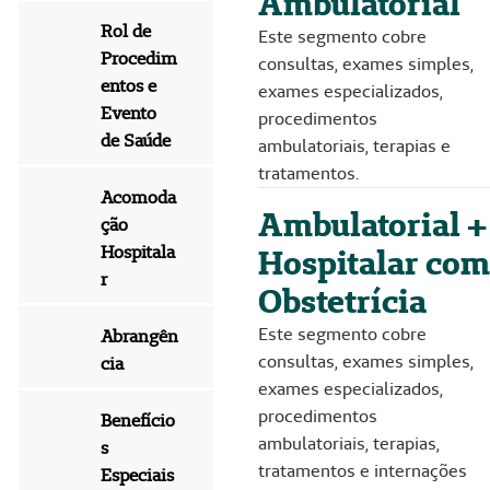
Ambulatorial
Rol de
Este segmento cobre
Procedim
consultas, exames simples,
entos e
exames especializados,
Evento
procedimentos
de Saúde
ambulatoriais, terapias e
tratamentos.
Acomoda
Ambulatorial +
ção
Hospitala
Hospitalar com
r
Obstetrícia
Este segmento cobre
Abrangên
consultas, exames simples,
cia
exames especializados,
procedimentos
Benefício
ambulatoriais, terapias,
s
tratamentos e internações
Especiais