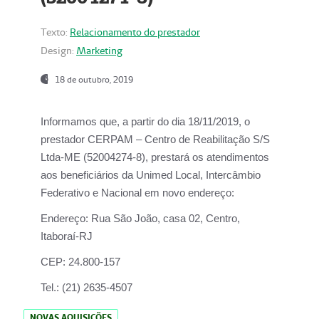
Texto:
Relacionamento do prestador
Design:
Marketing
18 de outubro, 2019
Informamos que, a partir do dia
18/11/2019
, o
prestador
CERPAM – Centro de Reabilitação S/S
Ltda-ME
(52004274-8), prestará os atendimentos
aos beneficiários da
Unimed Local, Intercâmbio
Federativo e Nacional
em novo endereço:
Endereço:
Rua São João, casa 02, Centro,
Itaboraí-RJ
CEP:
24.800-157
Tel.:
(21) 2635-4507
NOVAS AQUISIÇÕES