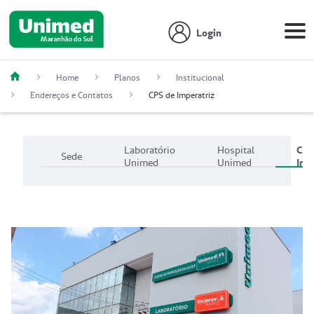
Login
Home
Planos
Institucional
Endereços e Contatos
CPS de Imperatriz
Laboratório
Hospital
CPS
Sede
Unimed
Unimed
Imp