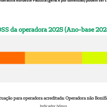
derativa Nordeste Paulista (geral e por dimensão) podem ser c
DSS da operadora 2025 (Ano-base 202
uação para operadora acreditada: Operadora não Bonif
Indicador bônus