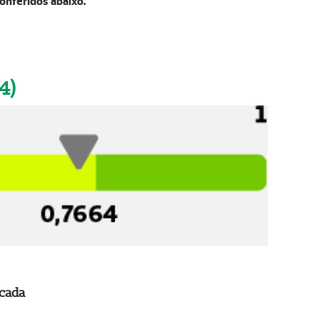
onferidos abaixo.
4)
icada