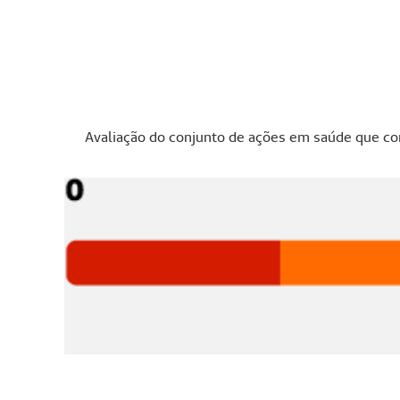
t
y
h
e
a
Avaliação do conjunto de ações em saúde que co
d
i
n
g