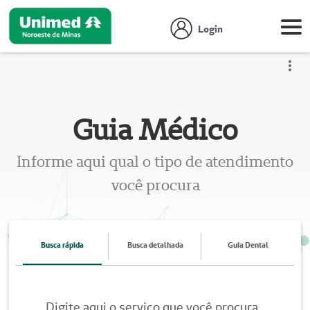
Login
Guia Médico
Mostr
Guia Médico
Informe aqui qual o tipo de atendimento
você procura
Busca rápida
Busca detalhada
Guia Dental
Digite aqui o serviço que você procura