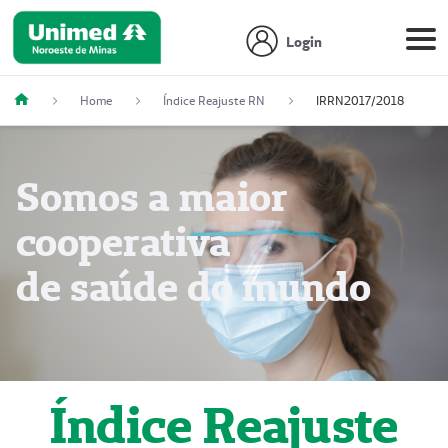
Login
Home
Índice Reajuste RN
IRRN2017/2018
Somos a maior
cooperativa
de saúde do mundo
Índice Reajuste