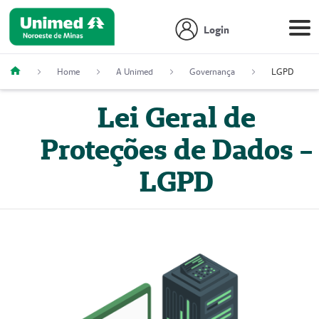
Login
Home
A Unimed
Governança
LGPD
Lei Geral de
Proteções de Dados -
LGPD