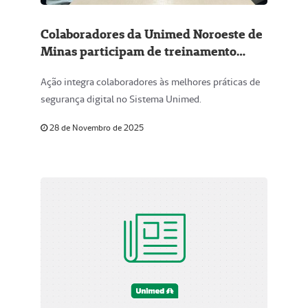
Colaboradores da Unimed Noroeste de
Minas participam de treinamento
sobre Ciber Consciência e Segurança
Ação integra colaboradores às melhores práticas de
na Era da IA
segurança digital no Sistema Unimed.
28 de Novembro de 2025