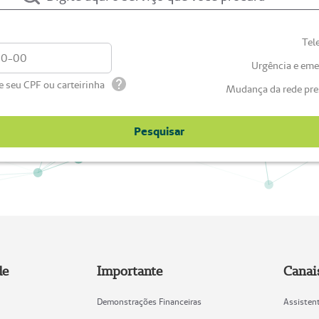
Tel
Urgência e eme
te seu CPF ou carteirinha
Mudança da rede pre
Pesquisar
de
Importante
Canai
Demonstrações Financeiras
Assistent