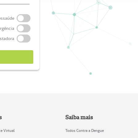
essaúde
rgência
stadora
s
Saiba mais
e Virtual
Todos Contra a Dengue