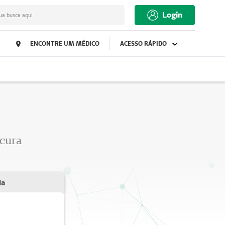
Login
ua busca aqui
ENCONTRE UM MÉDICO
ACESSO RÁPIDO
ocura
da