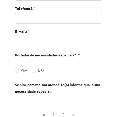
Telefone 1
E-mail:
Portador de necessidades especiais?
Sim
Não
Portador de necessidades especiais?
Se sim, para melhor atendê-lo(a) informe qual a sua
Obrigatório
necessidade especial.
«
1
2
»
Anterior
Próximo