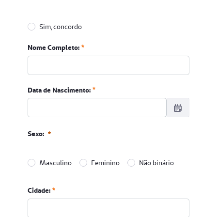
Sim, concordo
Concordo com o tratamento dos meus dados pessoais 
Nome Completo:
Obrigatório
Data de Nascimento:
Data de Nascimento:
Sexo:
Obrigatório
Masculino
Feminino
Não binário
Sexo:
Cidade:
Obrigatório